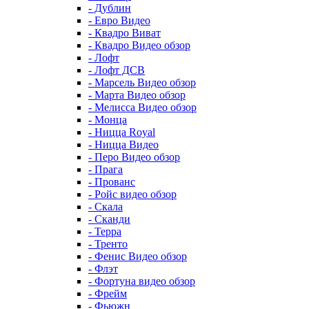
- Дублин
- Евро Видео
- Квадро Виват
- Квадро Видео обзор
- Лофт
- Лофт ДСВ
- Марсель Видео обзор
- Марта Видео обзор
- Мелисса Видео обзор
- Монца
- Ницца Royal
- Ницца Видео
- Перо Видео обзор
- Прага
- Прованс
- Ройс видео обзор
- Скала
- Сканди
- Терра
- Тренто
- Фенис Видео обзор
- Флэт
- Фортуна видео обзор
- Фрейм
- Фьюжн