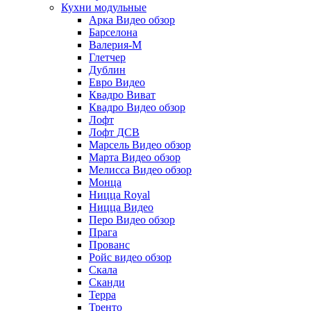
Кухни модульные
Арка Видео обзор
Барселона
Валерия-М
Глетчер
Дублин
Евро Видео
Квадро Виват
Квадро Видео обзор
Лофт
Лофт ДСВ
Марсель Видео обзор
Марта Видео обзор
Мелисса Видео обзор
Монца
Ницца Royal
Ницца Видео
Перо Видео обзор
Прага
Прованс
Ройс видео обзор
Скала
Сканди
Терра
Тренто