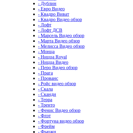
- Дублин
- Евро Видео
- Квадро Виват
- Квадро Видео обзор
- Лофт
- Лофт ДСВ
- Марсель Видео обзор
- Марта Видео обзор
- Мелисса Видео обзор
- Монца
- Ницца Royal
- Ницца Видео
- Перо Видео обзор
- Прага
- Прованс
- Ройс видео обзор
- Скала
- Сканди
- Терра
- Тренто
- Фенис Видео обзор
- Флэт
- Фортуна видео обзор
- Фрейм
- Фьюжн