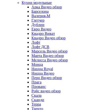
Кухни модульные
Арка Видео обзор
Барселона
Валерия-М
Глетчер
Дублин
Евро Видео
Квадро Виват
Квадро Видео обзор
Лофт
Лофт ДСВ
Марсель Видео обзор
Марта Видео обзор
Мелисса Видео обзор
Монца
Ницца Royal
Ницца Видео
Перо Видео обзор
Прага
Прованс
Ройс видео обзор
Скала
Сканди
Терра
Тренто